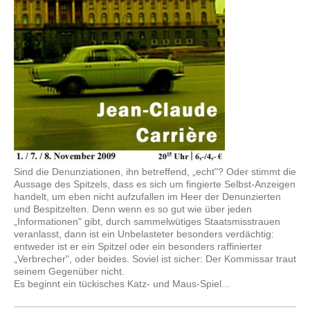
Sind die Denunziationen, ihn betreffend, „echt"? Oder stimmt die
Aussage des Spitzels, dass es sich um fingierte Selbst-Anzeigen
handelt, um eben nicht aufzufallen im Heer der Denunzierten
und Bespitzelten. Denn wenn es so gut wie über jeden
„Informationen" gibt, durch sammelwütiges Staatsmisstrauen
veranlasst, dann ist ein Unbelasteter besonders verdächtig:
entweder ist er ein Spitzel oder ein besonders raffinierter
„Verbrecher", oder beides. Soviel ist sicher: Der Kommissar traut
seinem Gegenüber nicht.
Es beginnt ein tückisches Katz- und Maus-Spiel...