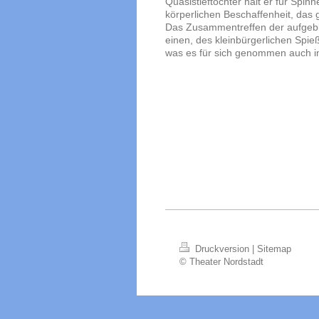
Quasistieftochter hält er für Spi
körperlichen Beschaffenheit, das g
Das Zusammentreffen der aufgebla
einen, des kleinbürgerlichen Spie
was es für sich genommen auch i
Druckversion
|
Sitemap
© Theater Nordstadt