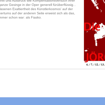
nnerei und Ausdruck wie Kompensationsversuch ihrer
anze Gesinge in der Oper generell fürüberflüssig...
senen Exaltiertheit des Künstlerkosmos' auf der
ßertums auf der anderen Seite erweist sich als das,
mmer schon war: als Fiasko.